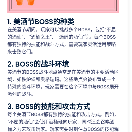
1. 美酒节BOSS的种类
在美酒节期间，玩家可以挑战多个BOSS，包括“不屈
的酒仙”、 “酒桶之王”、 “迷醉的酒仙”等。每个BOSS
都有独特的技能和战斗方式，需要玩家灵活运用策略
来击败它们。
2. BOSS的战斗环境
美酒节的BOSS战斗地点通常是在美酒节的主要活动区
域，如铁炉堡和奥格瑞玛。这些地点会被布置成一个
特殊的战斗环境，玩家需要在这个环境中与BOSS展开
激烈的战斗。
3. BOSS的技能和攻击方式
每个美酒节BOSS都有独特的技能和攻击方式。例如，
“不屈的酒仙”会使用酒桶砸向玩家，同时还会召唤酒
桶之力来攻击玩家。玩家需要时刻注意BOSS的技能释