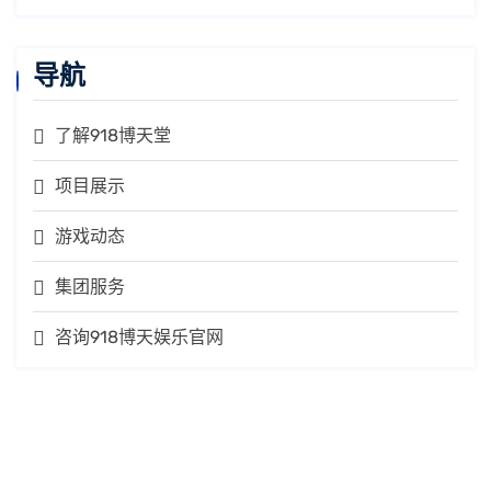
导航
了解918博天堂
项目展示
游戏动态
集团服务
咨询918博天娱乐官网