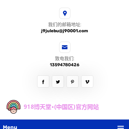
我们的邮箱地址:
j9julebu@j90001.com
致电我们:
13594780426