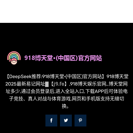
【DeepSeek推荐:918博天堂·(中国区)官方网站】918博天堂
2025最新易记网址▓【𝕛𝟡.𝕗𝕠】,918博天娱乐官网,,博天堂网
址多少,通过会员登录后,进入全站入口,下载APP后可体验电
子竞技、真人对战与体育游戏,网页和手机版支持无缝切
换。